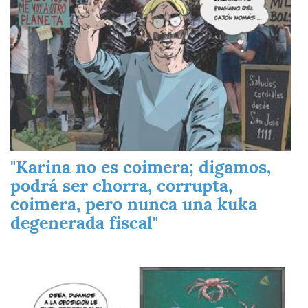
"Karina no es coimera; digamos,
podrá ser chorra, corrupta,
coimera, pero nunca una kuka
degenerada fiscal"
Imagen