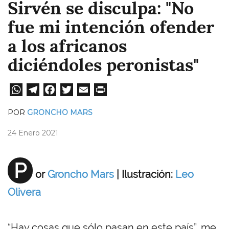
Sirvén se disculpa: "No
fue mi intención ofender
a los africanos
diciéndoles peronistas"
W
Te
Fa
T
E
Pri
ha
le
ce
wi
m
nt
POR
GRONCHO MARS
ts
gr
bo
tt
ail
24 Enero 2021
A
a
ok
er
pp
m
P
or
Groncho Mars
|​ Ilustración:
Leo
Olivera
“Hay cosas que sólo pasan en este país”, me