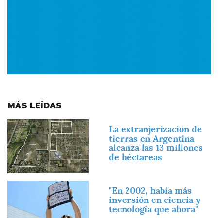
MÁS LEÍDAS
Imagen
La extranjerización de
tierras en Argentina
alcanza las 13 millones
de héctareas
Imagen
"En 2002, había más
inversión en ciencia y
tecnología que ahora"