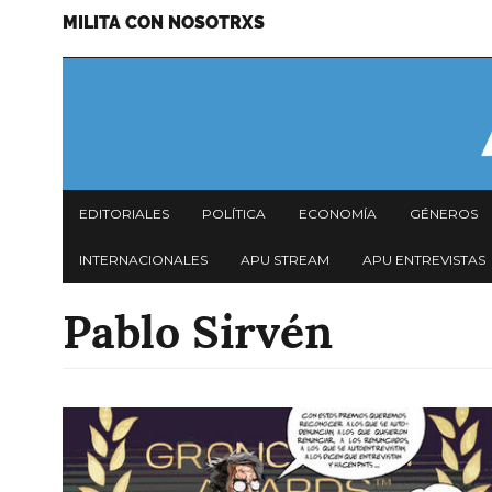
MILITA CON NOSOTRXS
Pasar
Menu
al
secundario
contenido
principal
Navegación
EDITORIALES
POLÍTICA
ECONOMÍA
GÉNEROS
principal
INTERNACIONALES
APU STREAM
APU ENTREVISTAS
Pablo Sirvén
Imagen