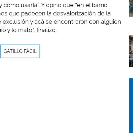
cómo usarla”. Y opinó que “en el barrio
es que padecen la desvalorización de la
e exclusión y acá se encontraron con alguien
ió y lo mató“, finalizó.
I
GATILLO FÁCIL
I
I