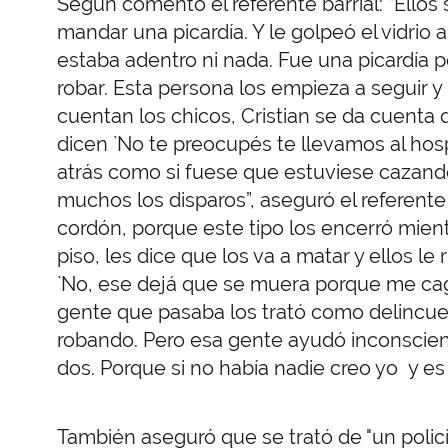
Según comentó el referente barrial: “Ellos
mandar una picardía. Y le golpeó el vidrio 
estaba adentro ni nada. Fue una picardía 
robar. Esta persona los empieza a seguir y 
cuentan los chicos, Cristian se da cuenta
dicen `No te preocupés te llevamos al hospi
atrás como si fuese que estuviese cazan
muchos los disparos”, aseguró el referente 
cordón, porque este tipo los encerró mientr
piso, les dice que los va a matar y ellos l
`No, ese dejá que se muera porque me cagó
gente que pasaba los trató como delincue
robando. Pero esa gente ayudó inconscient
dos. Porque si no había nadie creo yo y es l
También aseguró que se trató de "un polic