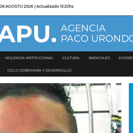
06 AGOSTO 2026
| Actualizado
13:20hs
VIOLENCIA INSTITUCIONAL
CULTURA
SINDICALES
DOSSIE
CICLO SOBERANÍA Y DESARROLLO
I