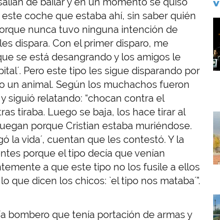
 salían de bailar y en un momento se quiso
V
a este coche que estaba ahí, sin saber quién
I
porque nunca tuvo ninguna intención de
les dispara. Con el primer disparo, me
 que se está desangrando y los amigos le
tal´. Pero este tipo les sigue disparando por
do un animal. Según los muchachos fueron
y siguió relatando: “chocan contra el
as tiraba. Luego se baja, los hace tirar al
I
e ruegan porque Cristian estaba muriéndose.
 la vida´, cuentan que les contestó. Y la
ntes porque el tipo decía que venían
emente a que este tipo no los fusile a ellos
o que dicen los chicos: `el tipo nos mataba´”.
I
ía bombero que tenía portación de armas y