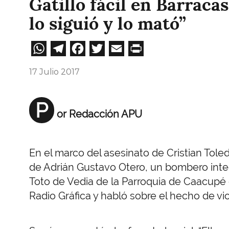
Gatillo fácil en Barracas:
lo siguió y lo mató”
WhatsApp
Telegram
Facebook
Twitter
Email
Print
17 Julio 2017
P
or Redacción APU
En el marco del asesinato de Cristian Toled
de Adrián Gustavo Otero, un bombero integr
Toto de Vedia de la Parroquia de Caacupé d
Radio Gráfica y habló sobre el hecho de vio