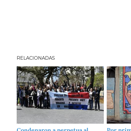
RELACIONADAS
Imagen
Imagen
Condenaron a perpetua al
Por prim