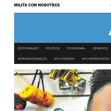
MILITA CON NOSOTRXS
Pasar
Menu
al
secundario
contenido
principal
Navegación
EDITORIALES
POLÍTICA
ECONOMÍA
GÉNEROS
principal
INTERNACIONALES
APU STREAM
APU ENTREVISTAS
Imagen