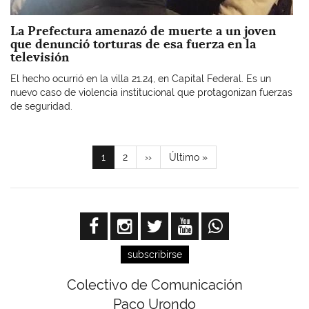
La Prefectura amenazó de muerte a un joven
que denunció torturas de esa fuerza en la
televisión
El hecho ocurrió en la villa 21.24, en Capital Federal. Es un
nuevo caso de violencia institucional que protagonizan fuerzas
de seguridad.
Paginación
Página
1
Page
2
Siguiente
››
Última
Último »
actual
página
página
subscribirse
Colectivo de Comunicación
Paco Urondo