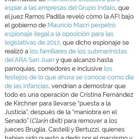
espiar a las empresas del Grupo Indalo
, que
el juez Ramos Padilla reveló cómo la AFI bajo
el gobierno de
Mauricio Macri perpetró
espionaje ilegal a la oposición para las
legislativas de 2017
, que dicho espionaje se
realizó a
los familiares de los submarinistas
del ARA San Juan
y que alcanzó hasta
parroquias, comedores e inclusive
los
festejos de lo que ahora se conoce como día
de las infancias
, vendrían a demostrar que
todo es una operación de Cristina Fernández
de Kirchner para llevarse “puesta a la
Justicia”, después de la “maniobra en el
Senado” (
Clarín
dixit) para remover a los
jueces Bruglia, Castelli y Bertuzzi, quienes
habían sido puesto a dedo por el macrismo y