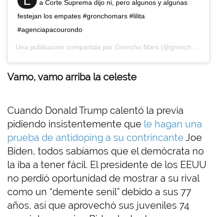
L
a Corte Suprema dijo ni, pero algunos y algunas
festejan los empates #gronchomars #lilita
#agenciapacourondo
Una publicación compartida por
Groncho Mars
(@groncho_mars) el
Vamo, vamo arriba la celeste
Cuando Donald Trump calentó la previa
pidiendo insistentemente que
le hagan una
prueba de antidoping a su contrincante
Joe
Biden, todos sabíamos que el demócrata no
la iba a tener fácil. El presidente de los EEUU
no perdió oportunidad de mostrar a su rival
como un “demente senil” debido a sus 77
años, así que aprovechó sus juveniles 74