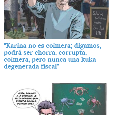
"Karina no es coimera; digamos,
podrá ser chorra, corrupta,
coimera, pero nunca una kuka
degenerada fiscal"
Imagen