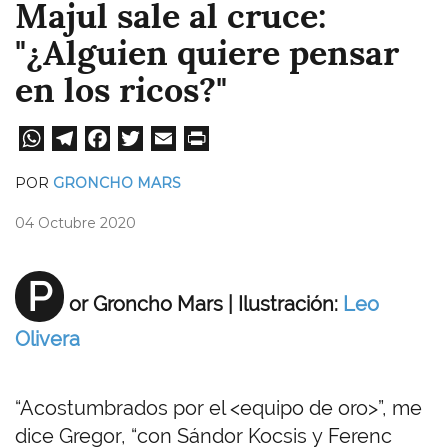
Majul sale al cruce:
"¿Alguien quiere pensar
en los ricos?"
W
Te
Fa
T
E
Pri
ha
le
ce
wi
m
nt
POR
GRONCHO MARS
ts
gr
bo
tt
ail
04 Octubre 2020
A
a
ok
er
pp
m
P
or Groncho Mars |​ Ilustración:
Leo
Olivera
“Acostumbrados por el <equipo de oro>”, me
dice Gregor, “con Sándor Kocsis y Ferenc