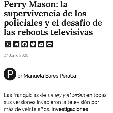
Perry Mason: la
supervivencia de los
policiales y el desafío de
las reboots televisivas
W
Te
Fa
T
E
Pri
ha
le
ce
wi
m
nt
27 Junio 2020
ts
gr
bo
tt
ail
A
a
ok
er
P
or Manuela Bares Peralta
pp
m
Las franquicias de
La ley y el orden
en todas
sus versiones invadieron la televisión por
más de veinte años.
Investigaciones