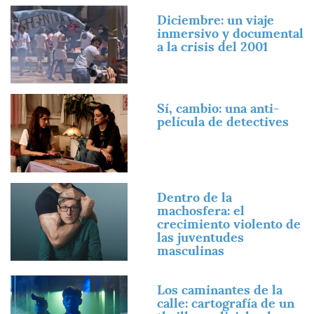
Imagen
Diciembre: un viaje
inmersivo y documental
a la crisis del 2001
Imagen
Sí, cambio: una anti-
película de detectives
Imagen
Dentro de la
machosfera: el
crecimiento violento de
las juventudes
masculinas
Imagen
Los caminantes de la
calle: cartografía de un