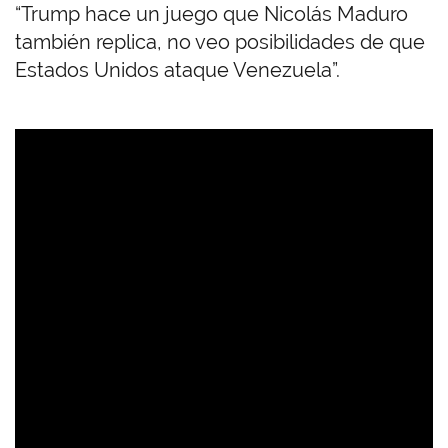
“Trump hace un juego que Nicolás Maduro
también replica, no veo posibilidades de que
Estados Unidos ataque Venezuela”.
U
R
L
d
e
V
i
d
e
o
r
e
m
o
t
o