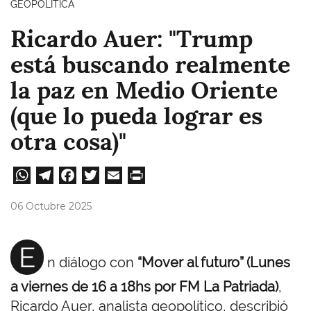
GEOPOLÍTICA
Ricardo Auer: "Trump
está buscando realmente
la paz en Medio Oriente
(que lo pueda lograr es
otra cosa)"
W
Te
Fa
T
E
Pri
ha
le
ce
wi
m
nt
06 Octubre 2025
ts
gr
bo
tt
ail
A
a
ok
er
E
n diálogo con
“Mover al futuro” (Lunes
pp
m
a viernes de 16 a 18hs por FM La Patriada)
,
Ricardo Auer, analista geopolítico, describió