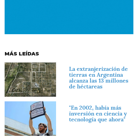
MÁS LEÍDAS
Imagen
La extranjerización de
tierras en Argentina
alcanza las 13 millones
de héctareas
Imagen
"En 2002, había más
inversión en ciencia y
tecnología que ahora"