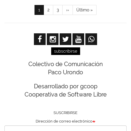
Paginación
Página
1
Page
2
Page
3
Siguiente
››
Última
Último »
actual
página
página
subscribirse
Colectivo de Comunicación
Paco Urondo
Desarrollado por gcoop
Cooperativa de Software Libre
SUSCRIBIRSE
Dirección de correo electrónico