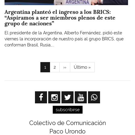
Argentina planteó el ingreso a los BRICS:
“Aspiramos a ser miembros plenos de este
grupo de naciones”
El presidente de la Argentina, Alberto Fernández, pidió este
viernes la incorporación de nuestro país al grupo BRICS, que
conforman Brasil, Rusia,...
Paginación
Página
1
Page
2
Siguiente
››
Última
Último »
actual
página
página
subscribirse
Colectivo de Comunicación
Paco Urondo