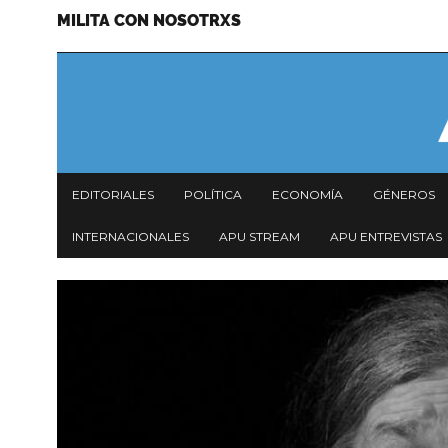
MILITA CON NOSOTRXS
Pasar
Menu
al
secundario
contenido
principal
Navegación
EDITORIALES
POLÍTICA
ECONOMÍA
GÉNEROS
principal
INTERNACIONALES
APU STREAM
APU ENTREVISTAS
Imagen