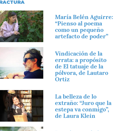
RACTURA
magen
María Belén Aguirre:
“Pienso al poema
como un pequeño
artefacto de poder”
magen
Vindicación de la
errata: a propósito
de El tatuaje de la
pólvora, de Lautaro
Ortiz
magen
La belleza de lo
extraño: “Juro que la
estepa va conmigo”,
de Laura Klein
magen