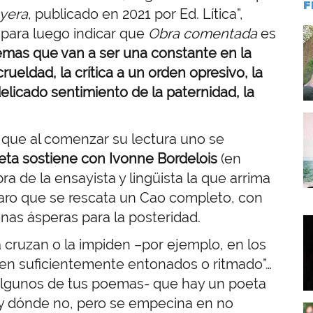
F
nyera
, publicado en 2021 por Ed. Lítica”,
, para luego indicar que
Obra comentada
es
I
emas que van a ser una constante en la
rueldad, la crítica a un orden opresivo, la
 delicado sentimiento de la paternidad, la
I
 que al comenzar su lectura uno se
eta sostiene con Ivonne Bordelois
(en
bra de la ensayista y lingüista la que arrima
claro que se rescata un Cao completo, con
nas ásperas para la posteridad.
I
 cruzan o la impiden –por ejemplo, en los
en suficientemente entonados o ritmado”…
 algunos de tus poemas- que hay un poeta
 y dónde no, pero se empecina en no
I