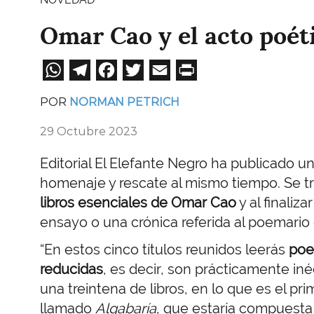
Omar Cao y el acto poé
WhatsApp
Telegram
Facebook
Twitter
Email
Print
POR
NORMAN PETRICH
29 Octubre 2023
Editorial El Elefante Negro ha publicado u
homenaje y rescate al mismo tiempo. Se t
libros esenciales de Omar Cao
y al finali
ensayo o una crónica referida al poemario
“En estos cinco títulos reunidos leerás
poe
reducidas
, es decir, son prácticamente iné
una treintena de libros, en lo que es el p
llamado
Algabaría
, que estaría compuesta