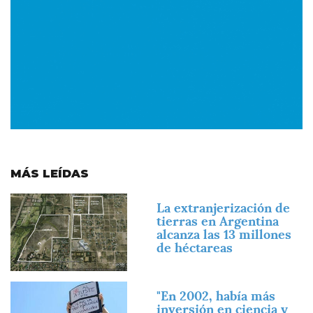
MÁS LEÍDAS
Imagen
La extranjerización de
tierras en Argentina
alcanza las 13 millones
de héctareas
Imagen
"En 2002, había más
inversión en ciencia y