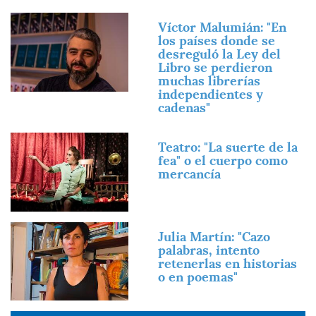
Imagen
Víctor Malumián: "En
los países donde se
desreguló la Ley del
Libro se perdieron
muchas librerías
independientes y
cadenas"
Imagen
Teatro: "La suerte de la
fea" o el cuerpo como
mercancía
Imagen
Julia Martín: "Cazo
palabras, intento
retenerlas en historias
o en poemas"