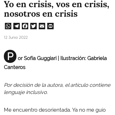
Yo en crisis, vos en crisis,
nosotros en crisis
W
Te
Fa
T
E
Pri
ha
le
ce
wi
m
nt
12 Junio 2022
ts
gr
bo
tt
ail
A
a
ok
er
P
or Sofía Guggiari
| Ilustración: Gabriela
pp
m
Canteros
Por decisión de la autora, el artículo contiene
lenguaje inclusivo.
Me encuentro desorientada. Ya no me guío