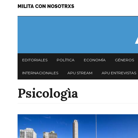
MILITA CON NOSOTRXS
Pasar
Menu
al
secundario
contenido
principal
Navegación
EDITORIALES
POLÍTICA
ECONOMÍA
GÉNEROS
principal
INTERNACIONALES
APU STREAM
APU ENTREVISTAS
Psicologìa
Imagen