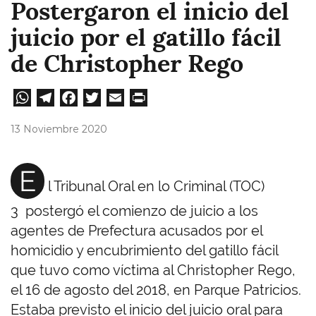
Postergaron el inicio del
juicio por el gatillo fácil
de Christopher Rego
W
Te
Fa
T
E
Pri
ha
le
ce
wi
m
nt
13 Noviembre 2020
ts
gr
bo
tt
ail
A
a
ok
er
E
l Tribunal Oral en lo Criminal (TOC)
pp
m
3 postergó el comienzo de juicio a los
agentes de Prefectura acusados por el
homicidio y encubrimiento del gatillo fácil
que tuvo como víctima al Christopher Rego,
el 16 de agosto del 2018, en Parque Patricios.
Estaba previsto el inicio del juicio oral para