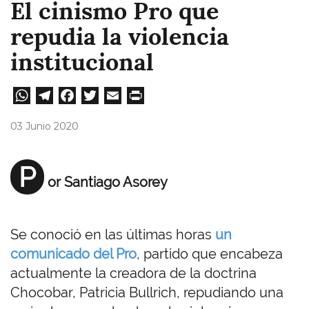
El cinismo Pro que
repudia la violencia
institucional
W
Te
Fa
T
E
Pri
ha
le
ce
wi
m
nt
03 Junio 2020
ts
gr
bo
tt
ail
A
a
ok
er
P
or Santiago Asorey
pp
m
Se conoció en las últimas horas
un
comunicado del Pro
, partido que encabeza
actualmente la creadora de la doctrina
Chocobar, Patricia Bullrich, repudiando una