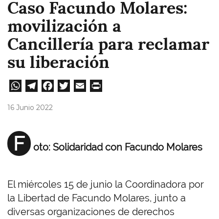
Caso Facundo Molares:
movilización a
Cancillería para reclamar
su liberación
W
Te
Fa
T
E
Pri
ha
le
ce
wi
m
nt
16 Junio 2022
ts
gr
bo
tt
ail
A
a
ok
er
F
oto: Solidaridad con Facundo Molares
pp
m
El miércoles 15 de junio la Coordinadora por
la Libertad de Facundo Molares, junto a
diversas organizaciones de derechos