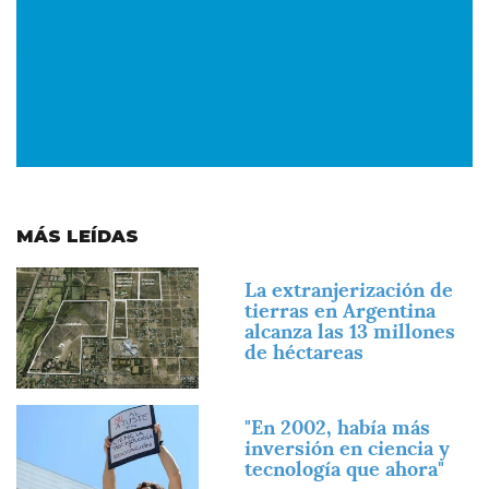
MÁS LEÍDAS
Imagen
La extranjerización de
tierras en Argentina
alcanza las 13 millones
de héctareas
Imagen
"En 2002, había más
inversión en ciencia y
tecnología que ahora"