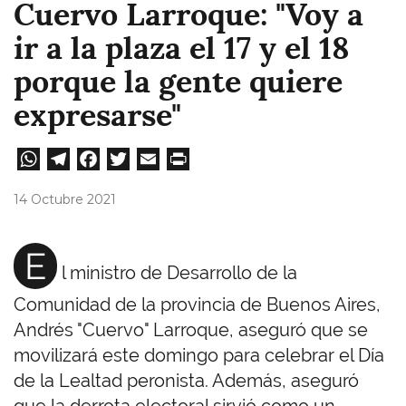
Cuervo Larroque: "Voy a
ir a la plaza el 17 y el 18
porque la gente quiere
expresarse"
W
Te
Fa
T
E
Pri
ha
le
ce
wi
m
nt
14 Octubre 2021
ts
gr
bo
tt
ail
A
a
ok
er
E
l ministro de Desarrollo de la
pp
m
Comunidad de la provincia de Buenos Aires,
Andrés "Cuervo" Larroque, aseguró que se
movilizará este domingo para celebrar el Día
de la Lealtad peronista. Además, aseguró