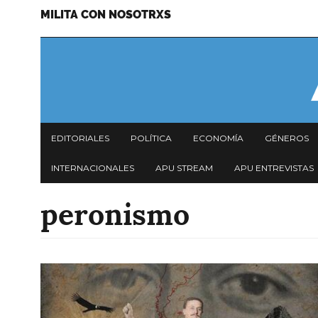
MILITA CON NOSOTRXS
Pasar
Menu
al
secundario
contenido
principal
Navegación
EDITORIALES
POLÍTICA
ECONOMÍA
GÉNEROS
principal
INTERNACIONALES
APU STREAM
APU ENTREVISTAS
peronismo
Imagen