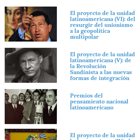
Imagen
El proyecto de la unidad
latinoamericana (VI): del
resurgir del unionismo
a la geopolítica
multipolar
Imagen
El proyecto de la unidad
latinoamericana (V): de
la Revolución
Sandinista a las nuevas
formas de integración
Imagen
Premios del
pensamiento nacional
latinoamericano
Imagen
El proyecto de la unidad