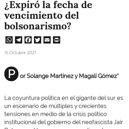
¿Expiró la fecha de
vencimiento del
bolsonarismo?
W
Te
Fa
T
E
Pri
ha
le
ce
wi
m
nt
15 Octubre 2021
ts
gr
bo
tt
ail
A
a
ok
er
P
or Solange Martínez y Magalí Gómez*
pp
m
La coyuntura política en el gigante del sur es
un escenario de múltiples y crecientes
tensiones en medio de la crisis político
institucional del gobierno del neofascista Jair