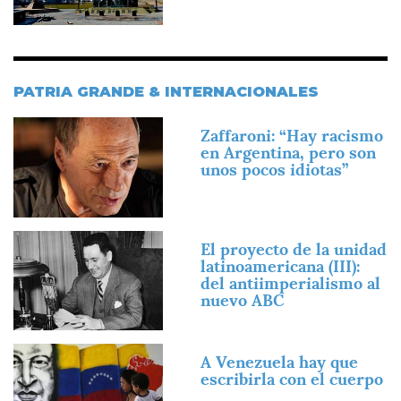
PATRIA GRANDE & INTERNACIONALES
Imagen
Zaffaroni: “Hay racismo
en Argentina, pero son
unos pocos idiotas”
Imagen
El proyecto de la unidad
latinoamericana (III):
del antiimperialismo al
nuevo ABC
Imagen
A Venezuela hay que
escribirla con el cuerpo