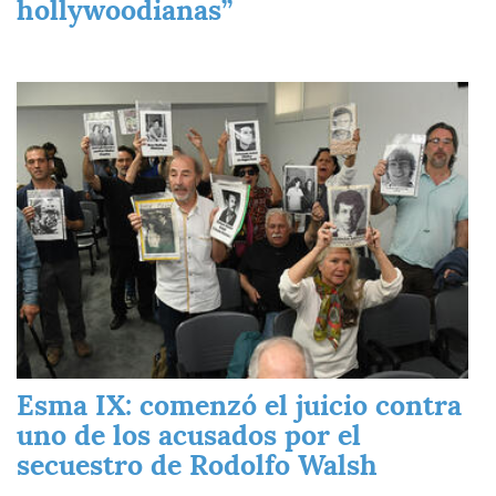
hollywoodianas”
Imagen
Esma IX: comenzó el juicio contra
uno de los acusados por el
secuestro de Rodolfo Walsh