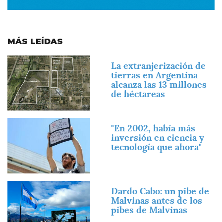
MÁS LEÍDAS
Imagen
La extranjerización de
tierras en Argentina
alcanza las 13 millones
de héctareas
Imagen
"En 2002, había más
inversión en ciencia y
tecnología que ahora"
Imagen
Dardo Cabo: un pibe de
Malvinas antes de los
pibes de Malvinas