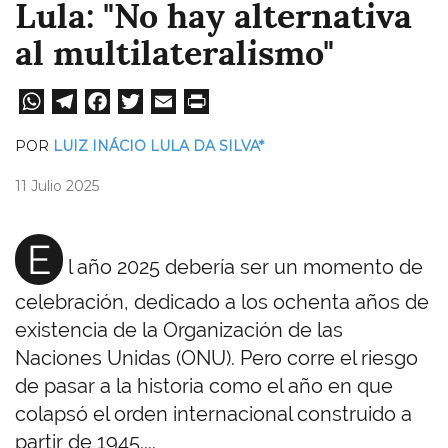
Lula: "No hay alternativa
al multilateralismo"
W
Te
Fa
T
E
Pri
ha
le
ce
wi
m
nt
POR
LUIZ INÁCIO LULA DA SILVA*
ts
gr
bo
tt
ail
11 Julio 2025
A
a
ok
er
pp
m
E
l año 2025 debería ser un momento de
celebración, dedicado a los ochenta años de
existencia de la Organización de las
Naciones Unidas (ONU). Pero corre el riesgo
de pasar a la historia como el año en que
colapsó el orden internacional construido a
partir de 1945....