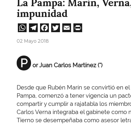
La Pampa: Marín, Verna,
impunidad
WhatsApp
Telegram
Facebook
Twitter
Email
Print
02 Mayo 2018
P
or Juan Carlos Martínez (*)
Desde que Rubén Marín se convirtió en el
Pampa, comenzó a tener vigencia un pact
compartir y cumplir a rajatabla los miembr
Carlos Verna integraba el gabinete como m
Tierno se desempeñaba como asesor letr