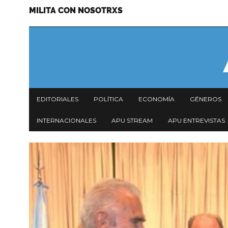
MILITA CON NOSOTRXS
Pasar
Menu
al
secundario
contenido
principal
Navegación
EDITORIALES
POLÍTICA
ECONOMÍA
GÉNEROS
principal
INTERNACIONALES
APU STREAM
APU ENTREVISTAS
Imagen