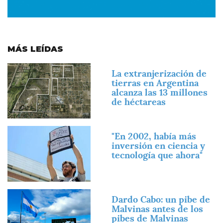
MÁS LEÍDAS
Imagen
La extranjerización de
tierras en Argentina
alcanza las 13 millones
de héctareas
Imagen
"En 2002, había más
inversión en ciencia y
tecnología que ahora"
Imagen
Dardo Cabo: un pibe de
Malvinas antes de los
pibes de Malvinas