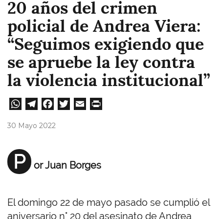
20 años del crimen
policial de Andrea Viera:
“Seguimos exigiendo que
se apruebe la ley contra
la violencia institucional”
W
Te
Fa
T
E
Pri
ha
le
ce
wi
m
nt
30 Mayo 2022
ts
gr
bo
tt
ail
A
a
ok
er
P
or Juan Borges
pp
m
El domingo 22 de mayo pasado se cumplió el
aniversario n° 20 del asesinato de Andrea