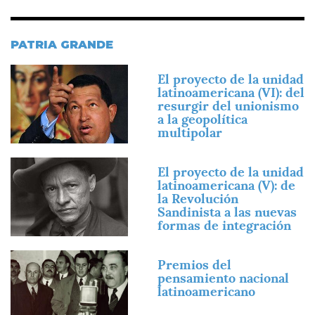
PATRIA GRANDE
Imagen
El proyecto de la unidad
latinoamericana (VI): del
resurgir del unionismo
a la geopolítica
multipolar
Imagen
El proyecto de la unidad
latinoamericana (V): de
la Revolución
Sandinista a las nuevas
formas de integración
Imagen
Premios del
pensamiento nacional
latinoamericano