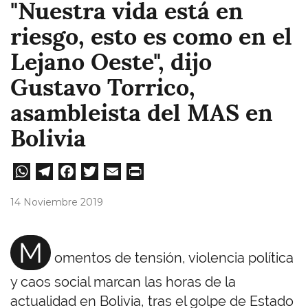
"Nuestra vida está en
riesgo, esto es como en el
Lejano Oeste", dijo
Gustavo Torrico,
asambleista del MAS en
Bolivia
W
Te
Fa
T
E
Pri
ha
le
ce
wi
m
nt
14 Noviembre 2019
ts
gr
bo
tt
ail
A
a
ok
er
M
omentos de tensión, violencia política
pp
m
y caos social marcan las horas de la
actualidad en Bolivia, tras el golpe de Estado