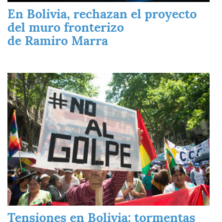
En Bolivia, rechazan el proyecto
del muro fronterizo
de Ramiro Marra
Imagen
Tensiones en Bolivia: tormentas