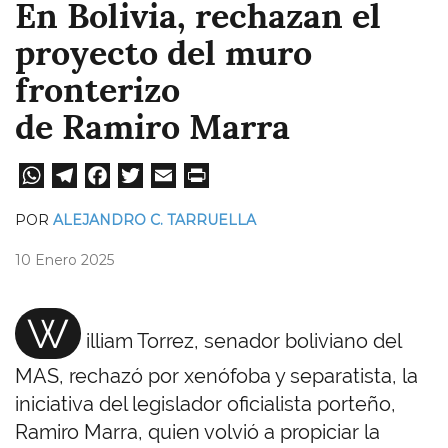
En Bolivia, rechazan el
proyecto del muro
fronterizo
de Ramiro Marra
W
Te
Fa
T
E
Pri
ha
le
ce
wi
m
nt
POR
ALEJANDRO C. TARRUELLA
ts
gr
bo
tt
ail
10 Enero 2025
A
a
ok
er
pp
m
W
illiam Torrez, senador boliviano del
MAS, rechazó por xenófoba y separatista, la
iniciativa del legislador oficialista porteño,
Ramiro Marra, quien volvió a propiciar la