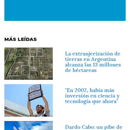
MÁS LEÍDAS
Imagen
La extranjerización de
tierras en Argentina
alcanza las 13 millones
de héctareas
Imagen
"En 2002, había más
inversión en ciencia y
tecnología que ahora"
Imagen
Dardo Cabo: un pibe de