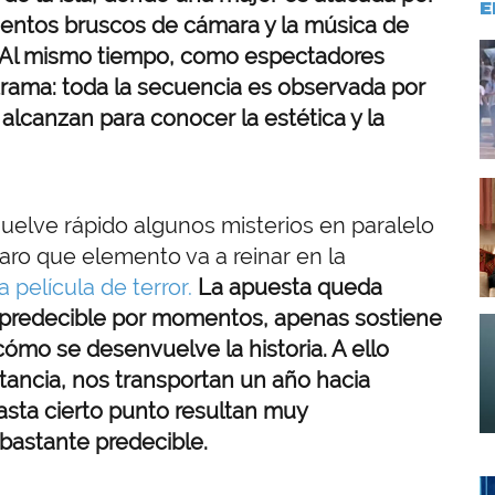
E
mientos bruscos de cámara y la música de
I
a. Al mismo tiempo, como espectadores
rama: toda la secuencia es observada por
alcanzan para conocer la estética y la
I
uelve rápido algunos misterios en paralelo
aro que elemento va a reinar en la
a película de terror.
La apuesta queda
se predecible por momentos, apenas sostiene
I
cómo se desenvuelve la historia. A ello
tancia, nos transportan un año hacia
asta cierto punto resultan muy
 bastante predecible.
I