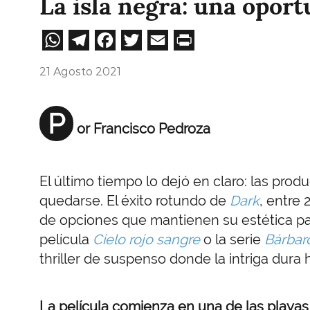
La isla negra: una opor
WhatsApp
Telegram
Facebook
Twitter
Email
Print
21 Agosto 2021
P
or Francisco Pedroza
El último tiempo lo dejó en claro: las pro
quedarse. El éxito rotundo de
Dark
, entre 
de opciones que mantienen su estética part
película
Cielo rojo sangre
o la serie
Bárbar
thriller de suspenso donde la intriga dura 
La película comienza en una de las playas