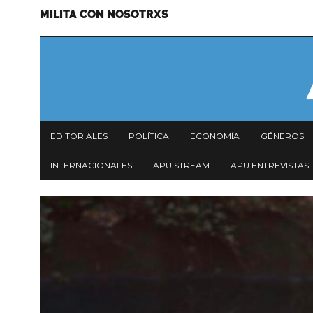
MILITA CON NOSOTRXS
Pasar
Menu
al
secundario
contenido
principal
Navegación
EDITORIALES
POLÍTICA
ECONOMÍA
GÉNEROS
principal
INTERNACIONALES
APU STREAM
APU ENTREVISTAS
Imagen