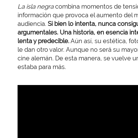
La isla negra
combina momentos de tensión
información que provoca el aumento del mist
audiencia.
Si bien lo intenta, nunca consi
argumentales. Una historia, en esencia in
lenta y predecible.
Aún así, su estética, fo
le dan otro valor. Aunque no será su mayo
cine alemán. De esta manera, se vuelve u
estaba para más.
URL
de
Video
remoto