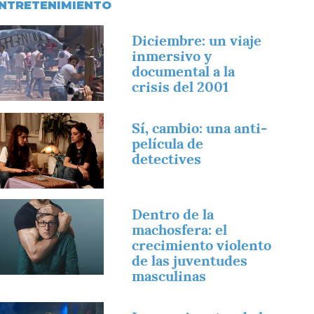
NTRETENIMIENTO
magen
Diciembre: un viaje
inmersivo y
documental a la
crisis del 2001
magen
Sí, cambio: una anti-
película de
detectives
magen
Dentro de la
machosfera: el
crecimiento violento
de las juventudes
masculinas
magen