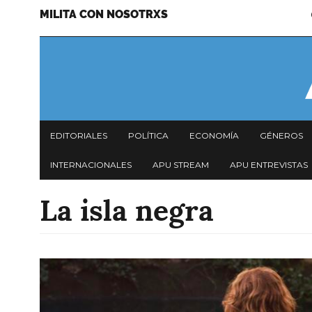
MILITA CON NOSOTRXS
Pasar
Menu
al
secundario
contenido
principal
Navegación
EDITORIALES
POLÍTICA
ECONOMÍA
GÉNEROS
principal
INTERNACIONALES
APU STREAM
APU ENTREVISTAS
La isla negra
Imagen