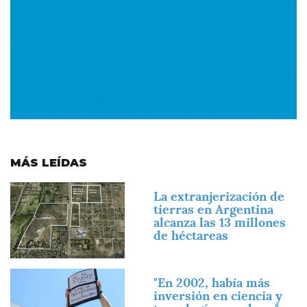
MÁS LEÍDAS
Imagen
La extranjerización de
tierras en Argentina
alcanza las 13 millones
de héctareas
Imagen
"En 2002, había más
inversión en ciencia y