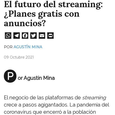
El futuro del streaming:
¿Planes gratis con
anuncios?
W
Te
Fa
T
E
Pri
ha
le
ce
wi
m
nt
POR
AGUSTÍN MINA
ts
gr
bo
tt
ail
09 Octubre 2021
A
a
ok
er
pp
m
P
or Agustín Mina
El negocio de las plataformas de
streaming
crece a pasos agigantados. La pandemia del
coronavirus que encerró a la población