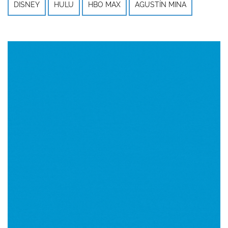
DISNEY
HULU
HBO MAX
AGUSTÍN MINA
Imagen