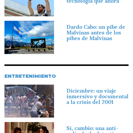
tecnología que ahora"
Imagen
Dardo Cabo: un pibe de
Malvinas antes de los
pibes de Malvinas
ENTRETENIMIENTO
Imagen
Diciembre: un viaje
inmersivo y documental
a la crisis del 2001
Imagen
Sí, cambio: una anti-