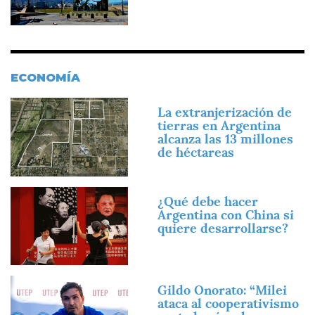
ECONOMÍA
Imagen
La extranjerización de
tierras en Argentina
alcanza las 13 millones
de héctareas
Imagen
¿Qué debe hacer
Argentina con China si
quiere desarrollarse?
Imagen
Gildo Onorato: “Milei
ataca al cooperativismo