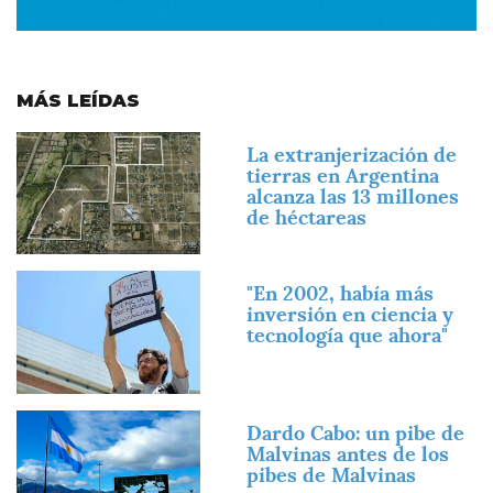
MÁS LEÍDAS
Imagen
La extranjerización de
tierras en Argentina
alcanza las 13 millones
de héctareas
Imagen
"En 2002, había más
inversión en ciencia y
tecnología que ahora"
Imagen
Dardo Cabo: un pibe de
Malvinas antes de los
pibes de Malvinas