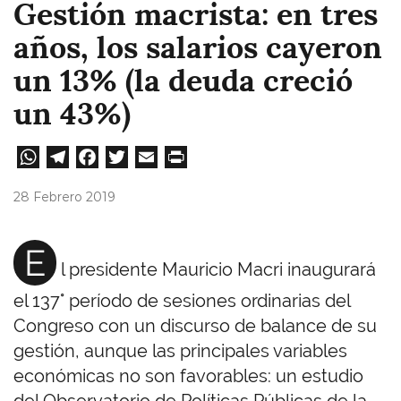
Gestión macrista: en tres
años, los salarios cayeron
un 13% (la deuda creció
un 43%)
W
Te
Fa
T
E
Pri
ha
le
ce
wi
m
nt
28 Febrero 2019
ts
gr
bo
tt
ail
A
a
ok
er
E
l presidente Mauricio Macri inaugurará
pp
m
el 137° período de sesiones ordinarias del
Congreso con un discurso de balance de su
gestión, aunque las principales variables
económicas no son favorables: un estudio