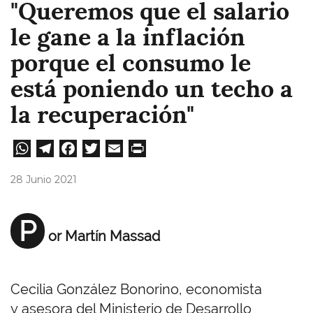
"Queremos que el salario
le gane a la inflación
porque el consumo le
está poniendo un techo a
la recuperación"
W
Te
Fa
T
E
Pri
ha
le
ce
wi
m
nt
28 Junio 2021
ts
gr
bo
tt
ail
A
a
ok
er
P
or Martín Massad
pp
m
Cecilia González Bonorino, economista
y asesora del Ministerio de Desarrollo