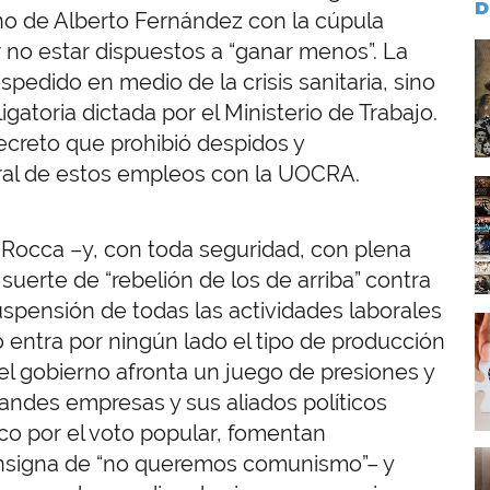
D
no de Alberto Fernández con la cúpula
or no estar dispuestos a “ganar menos”. La
I
pedido en medio de la crisis sanitaria, sino
gatoria dictada por el Ministerio de Trabajo.
ecreto que prohibió despidos y
ral de estos empleos con la UOCRA.
I
 Rocca –y, con toda seguridad, con plena
suerte de “rebelión de los de arriba” contra
uspensión de todas las actividades laborales
I
 entra por ningún lado el tipo de producción
el gobierno afronta un juego de presiones y
ndes empresas y sus aliados políticos
ico por el voto popular, fomentan
I
consigna de “no queremos comunismo”– y