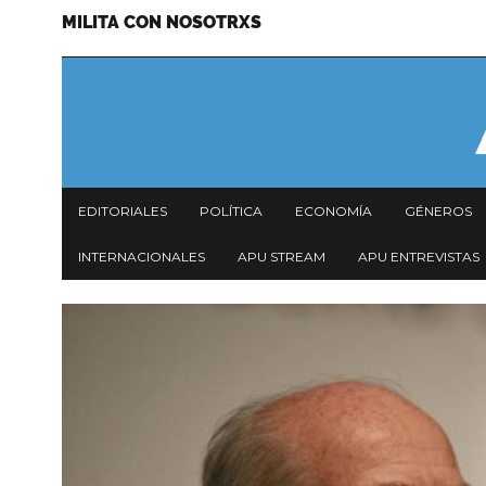
MILITA CON NOSOTRXS
Pasar
Menu
al
secundario
contenido
principal
Navegación
EDITORIALES
POLÍTICA
ECONOMÍA
GÉNEROS
principal
INTERNACIONALES
APU STREAM
APU ENTREVISTAS
Imagen