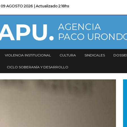
09 AGOSTO 2026
| Actualizado
2:18hs
VIOLENCIA INSTITUCIONAL
CULTURA
SINDICALES
DOSSIE
CICLO SOBERANÍA Y DESARROLLO
I