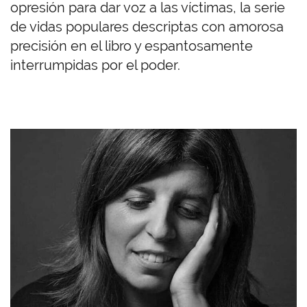
opresión para dar voz a las víctimas, la serie
de vidas populares descriptas con amorosa
precisión en el libro y espantosamente
interrumpidas por el poder.
I
m
a
g
e
n