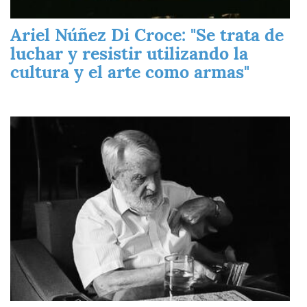
Ariel Núñez Di Croce: "Se trata de
luchar y resistir utilizando la
cultura y el arte como armas"
Imagen