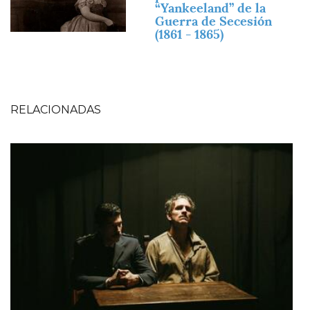
“Yankeeland” de la
Guerra de Secesión
(1861 - 1865)
RELACIONADAS
Imagen