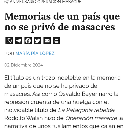
67 ANIVERSARIO OPERACIÓN MASACRE
Memorias de un país que
no se privó de masacres
W
Te
Fa
T
E
Pri
ha
le
ce
wi
m
nt
POR
MARÍA PÍA LÓPEZ
ts
gr
bo
tt
ail
02 Diciembre 2024
A
a
ok
er
pp
m
El título es un trazo indeleble en la memoria
de un país que no se ha privado de
masacres. Así como Osvaldo Bayer narró la
represión cruenta de una huelga con el
inolvidable título de
La Patagonia rebelde
;
Rodolfo Walsh hizo de
Operación masacre
la
narrativa de unos fusilamientos que caían en