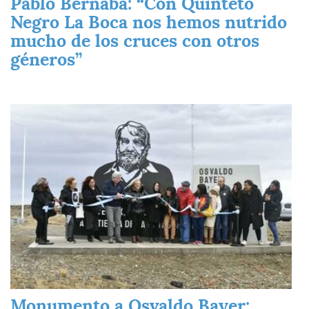
Pablo Bernaba: “Con Quinteto
Negro La Boca nos hemos nutrido
mucho de los cruces con otros
géneros”
Imagen
Monumento a Osvaldo Bayer: