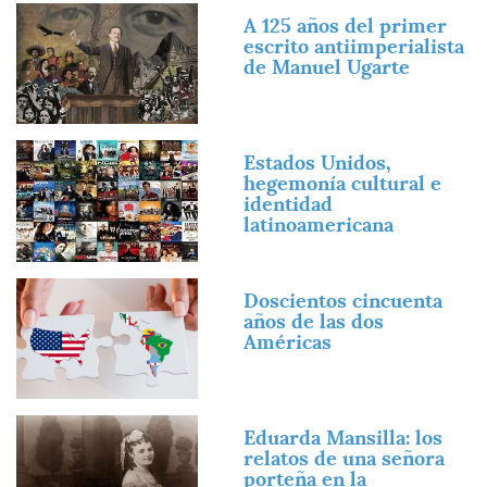
Imagen
A 125 años del primer
escrito antiimperialista
de Manuel Ugarte
Imagen
Estados Unidos,
hegemonía cultural e
identidad
latinoamericana
Imagen
Doscientos cincuenta
años de las dos
Américas
Imagen
Eduarda Mansilla: los
relatos de una señora
porteña en la