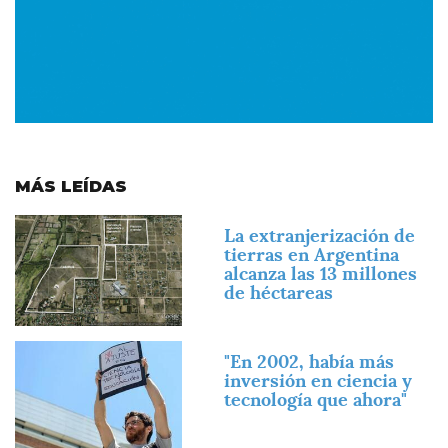
MÁS LEÍDAS
Imagen
La extranjerización de
tierras en Argentina
alcanza las 13 millones
de héctareas
Imagen
"En 2002, había más
inversión en ciencia y
tecnología que ahora"