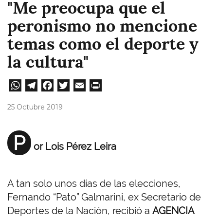
"Me preocupa que el
peronismo no mencione
temas como el deporte y
la cultura"
W
Te
Fa
T
E
Pri
ha
le
ce
wi
m
nt
25 Octubre 2019
ts
gr
bo
tt
ail
A
a
ok
er
P
or Lois Pérez Leira
pp
m
A tan solo unos días de las elecciones,
Fernando “Pato” Galmarini, ex Secretario de
Deportes de la Nación, recibió a
AGENCIA