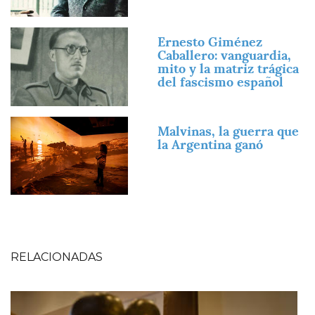
Imagen
Ernesto Giménez
Caballero: vanguardia,
mito y la matriz trágica
del fascismo español
Imagen
Malvinas, la guerra que
la Argentina ganó
RELACIONADAS
Imagen