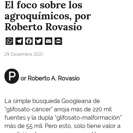
El foco sobre los
agroquímicos, por
Roberto Rovasio
W
Te
Fa
T
E
Pri
ha
le
ce
wi
m
nt
29 Diciembre 2021
ts
gr
bo
tt
ail
A
a
ok
er
P
or Roberto A. Rovasio
pp
m
La simple búsqueda Googleana de
“glifosato-cáncer” arroja más de 220 mil
fuentes y la dupla “glifosato-malformación”
más de 55 mil. Pero esto, sólo tiene valor a