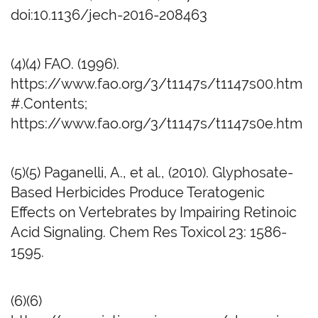
doi:10.1136/jech-2016-208463
(4)(4) FAO. (1996).
https://www.fao.org/3/t1147s/t1147s00.htm
#.Contents;
https://www.fao.org/3/t1147s/t1147s0e.htm
(5)(5) Paganelli, A., et al., (2010). Glyphosate-
Based Herbicides Produce Teratogenic
Effects on Vertebrates by Impairing Retinoic
Acid Signaling. Chem Res Toxicol 23: 1586-
1595.
(6)(6)