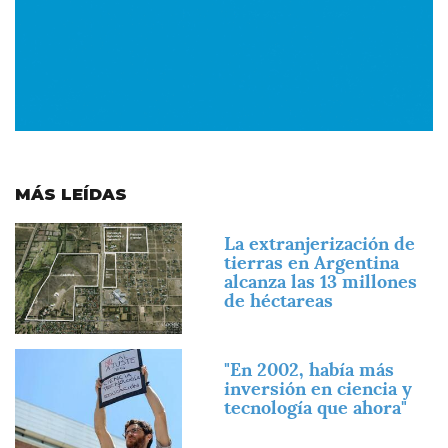
MÁS LEÍDAS
Imagen
La extranjerización de
tierras en Argentina
alcanza las 13 millones
de héctareas
Imagen
"En 2002, había más
inversión en ciencia y
tecnología que ahora"