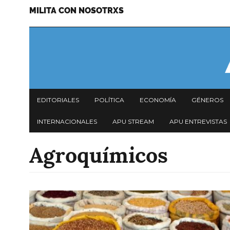
MILITA CON NOSOTRXS
Pasar
Menu
al
secundario
contenido
principal
Navegación
EDITORIALES
POLÍTICA
ECONOMÍA
GÉNEROS
principal
INTERNACIONALES
APU STREAM
APU ENTREVISTAS
Agroquímicos
Imagen