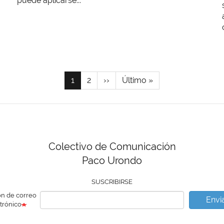
puede aplicarse...
Página
1
Page
2
Siguiente
››
Última
Último »
actual
página
página
Colectivo de Comunicación
Paco Urondo
SUSCRIBIRSE
ón de correo
Envi
trónico