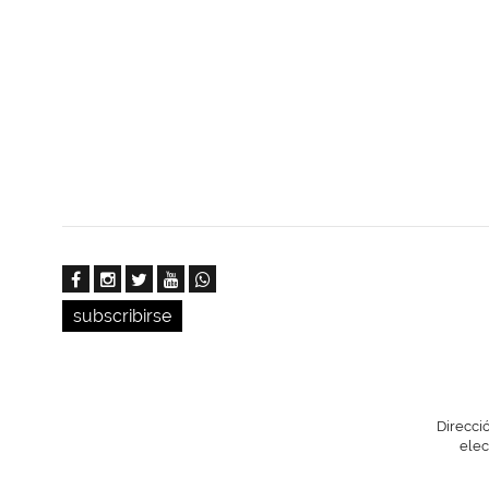
Paginación
subscribirse
Direcci
elec