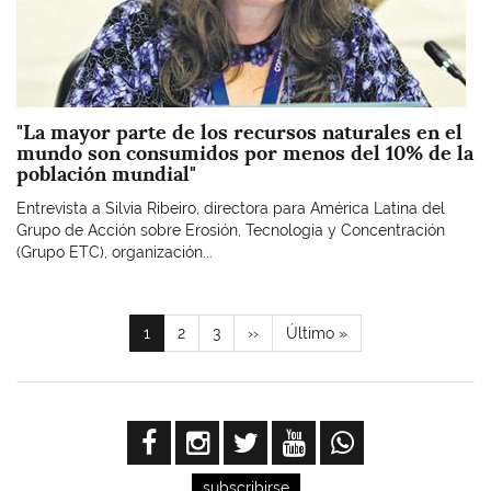
"La mayor parte de los recursos naturales en el
mundo son consumidos por menos del 10% de la
población mundial"
Entrevista a Silvia Ribeiro, directora para América Latina del
Grupo de Acción sobre Erosión, Tecnología y Concentración
(Grupo ETC), organización...
Paginación
Página
1
Page
2
Page
3
Siguiente
››
Última
Último »
actual
página
página
subscribirse