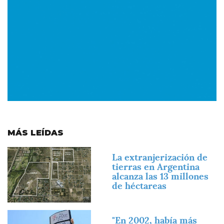
MÁS LEÍDAS
Imagen
La extranjerización de
tierras en Argentina
alcanza las 13 millones
de héctareas
Imagen
"En 2002, había más