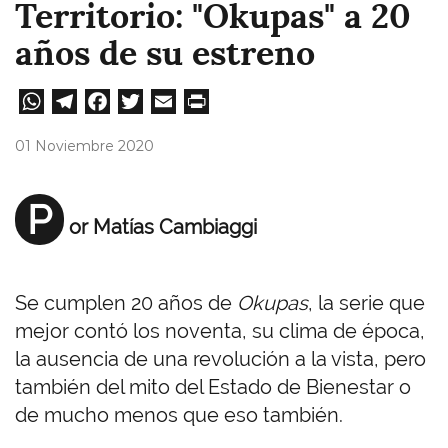
Territorio: "Okupas" a 20
años de su estreno
W
Te
Fa
T
E
Pri
ha
le
ce
wi
m
nt
01 Noviembre 2020
ts
gr
bo
tt
ail
A
a
ok
er
P
or Matías Cambiaggi
pp
m
Se cumplen 20 años de
Okupas
, la serie que
mejor contó los noventa, su clima de época,
la ausencia de una revolución a la vista, pero
también del mito del Estado de Bienestar o
de mucho menos que eso también.