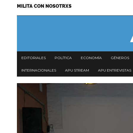
MILITA CON NOSOTRXS
Pasar
Menu
al
secundario
contenido
principal
Navegación
EDITORIALES
POLÍTICA
ECONOMÍA
GÉNEROS
principal
INTERNACIONALES
APU STREAM
APU ENTREVISTAS
Imagen