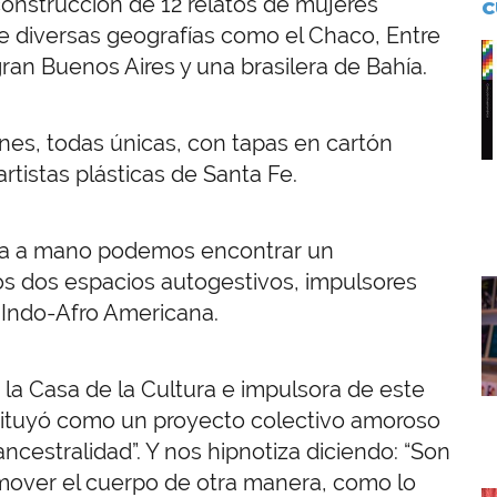
construcción de 12 relatos de mujeres
C
e diversas geografías como el Chaco, Entre
I
gran Buenos Aires y una brasilera de Bahía.
nes, todas únicas, con tapas en cartón
rtistas plásticas de Santa Fe.
rada a mano podemos encontrar un
los dos espacios autogestivos, impulsores
I
 Indo-Afro Americana.
a Casa de la Cultura e impulsora de este
ituyó como un proyecto colectivo amoroso
ancestralidad”. Y nos hipnotiza diciendo: “Son
a mover el cuerpo de otra manera, como lo