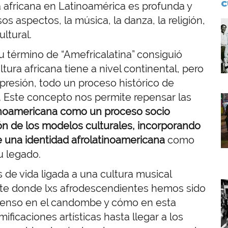
C
ra africana en Latinoamérica es profunda y
os aspectos, la música, la danza, la religión,
I
ultural.
su término de “Amefricalatina” consiguió
ltura africana tiene a nivel continental, pero
presión, todo un proceso histórico de
e. Este concepto nos permite repensar las
I
tinoamericana como un proceso socio
ción de los modelos culturales, incorporando
 una identidad afrolatinoamericana
como
su legado.
 de vida ligada a una cultura musical
I
arte donde lxs afrodescendientes hemos sido
 Pienso en el candombe y cómo en esta
ficaciones artísticas hasta llegar a los