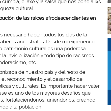
cumbia, el axé y la salsa que nos pone a lxs
queza cultural.
I
bución de las raíces afrodescendientes en
s necesario hablar todos los días de la
I
I
saberes ancestrales. Desde mi experiencia
o patrimonio cultural es una poderosa
a invisibilización y todo tipo de racismos
endoracismo, etc.
olonizada de nuestro país y del resto de
el reconocimiento y el desarrollo de
icas y culturales. Es importante hacer valer
ese es uno de los mayores desafíos que
, fortaleciéndonos, uniéndonos, creando
ndo a la población.