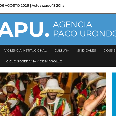
06 AGOSTO 2026
| Actualizado
13:20hs
VIOLENCIA INSTITUCIONAL
CULTURA
SINDICALES
DOSSIE
CICLO SOBERANÍA Y DESARROLLO
I