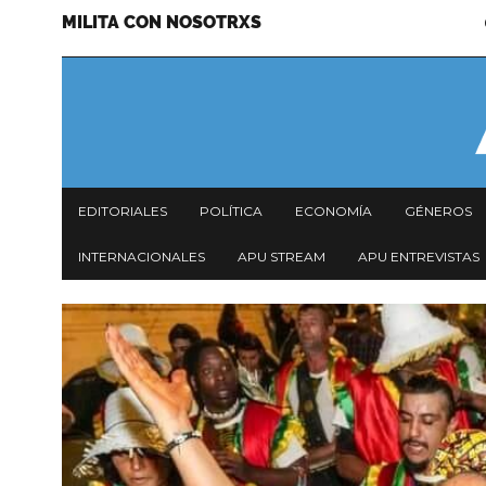
MILITA CON NOSOTRXS
Pasar
Menu
al
secundario
contenido
principal
Navegación
EDITORIALES
POLÍTICA
ECONOMÍA
GÉNEROS
principal
INTERNACIONALES
APU STREAM
APU ENTREVISTAS
Imagen