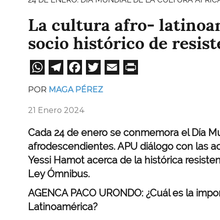
La cultura afro- latino
socio histórico de resis
WhatsApp
Telegram
Facebook
Twitter
Email
Print
POR
MAGA PÉREZ
21 Enero 2024
Cada 24 de enero se conmemora el Día Mund
afrodescendientes. APU diálogo con las act
Yessi Hamot acerca de la histórica resiste
Ley Ómnibus.
AGENCA PACO URONDO:
¿C
uál es la impo
Latinoamérica?