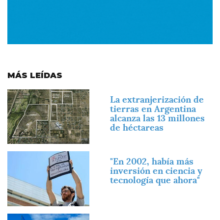
MÁS LEÍDAS
Imagen
La extranjerización de
tierras en Argentina
alcanza las 13 millones
de héctareas
Imagen
"En 2002, había más
inversión en ciencia y
tecnología que ahora"
Imagen