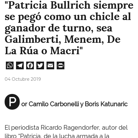
"Patricia Bullrich siempre
se pegó como un chicle al
ganador de turno, sea
Galimberti, Menem, De
La Rúa o Macri"
W
Te
Fa
T
E
Pri
ha
le
ce
wi
m
nt
04 Octubre 2019
ts
gr
bo
tt
ail
A
a
ok
er
P
or Camilo Carbonelli y Boris Katunaric
pp
m
El periodista Ricardo Ragendorfer, autor del
libro “Patricia, de la lucha armada a la