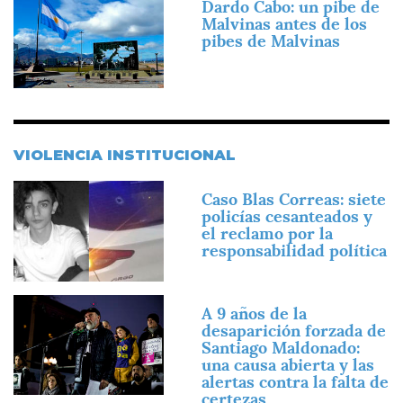
Dardo Cabo: un pibe de
Malvinas antes de los
pibes de Malvinas
VIOLENCIA INSTITUCIONAL
Imagen
Caso Blas Correas: siete
policías cesanteados y
el reclamo por la
responsabilidad política
Imagen
A 9 años de la
desaparición forzada de
Santiago Maldonado:
una causa abierta y las
alertas contra la falta de
certezas