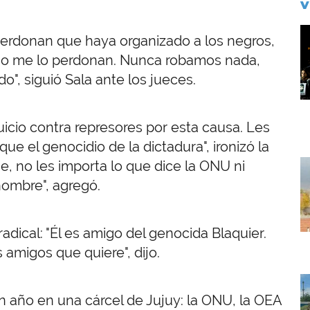
V
I
perdonan que haya organizado a los negros,
 no me lo perdonan. Nunca robamos nada,
", siguió Sala ante los jueces.
cio contra represores por esta causa. Les
 el genocidio de la dictadura", ironizó la
I
e, no les importa lo que dice la ONU ni
 nombre", agregó.
dical: "Él es amigo del genocida Blaquier.
 amigos que quiere", dijo.
I
un año en una cárcel de Jujuy: la ONU, la OEA