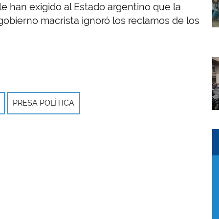
e han exigido al Estado argentino que la
gobierno macrista ignoró los reclamos de los
I
PRESA POLÍTICA
I
I