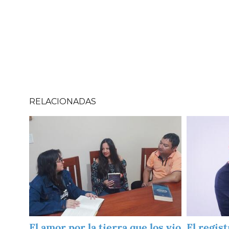
RELACIONADAS
Imagen
Imagen
El amor por la tierra que los vio
El regist