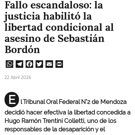
Fallo escandaloso: la
justicia habilitó la
libertad condicional al
asesino de Sebastián
Bordón
W
Te
Fa
T
E
Pri
ha
le
ce
wi
m
nt
22 Abril 2026
ts
gr
bo
tt
ail
A
a
ok
er
E
l Tribunal Oral Federal N°2 de Mendoza
pp
m
decidió hacer efectiva la libertad concedida a
Hugo Ramón Trentini Colletti, uno de los
responsables de la desaparición y el