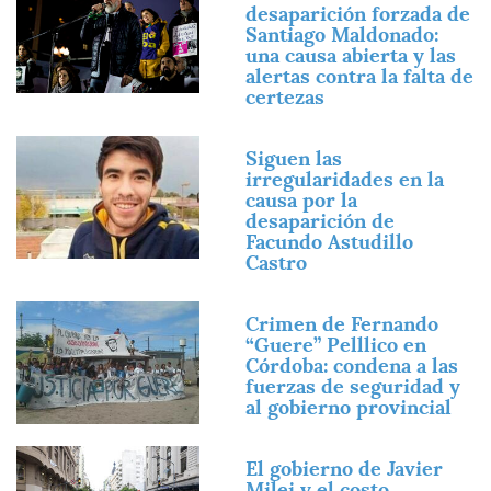
desaparición forzada de
Santiago Maldonado:
una causa abierta y las
alertas contra la falta de
certezas
Imagen
Siguen las
irregularidades en la
causa por la
desaparición de
Facundo Astudillo
Castro
Imagen
Crimen de Fernando
“Guere” Pelllico en
Córdoba: condena a las
fuerzas de seguridad y
al gobierno provincial
Imagen
El gobierno de Javier
Milei y el costo