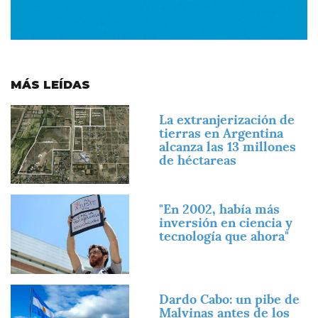
MÁS LEÍDAS
Imagen
La extranjerización de
tierras en Argentina
alcanza las 13 millones
de héctareas
Imagen
"En 2002, había más
inversión en ciencia y
tecnología que ahora"
Imagen
Dardo Cabo: un pibe de
Malvinas antes de los