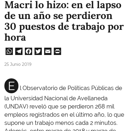
Macri lo hizo: en el lapso
de un año se perdieron
30 puestos de trabajo por
hora
W
Te
Fa
T
E
Pri
ha
le
ce
wi
m
nt
25 Junio 2019
ts
gr
bo
tt
ail
A
a
ok
er
E
l Observatorio de Políticas Públicas de
pp
m
la Universidad Nacional de Avellaneda
(UNDAV) reveló que se perdieron 268 mil
empleos registrados en el último año, lo que
supone un trabajo menos cada 2 minutos.