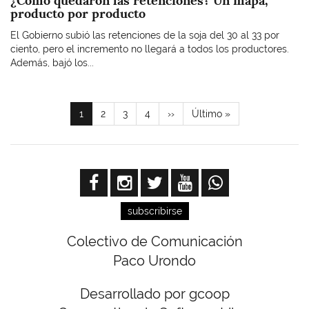
¿Cómo quedaron las retenciones? Un mapa,
producto por producto
El Gobierno subió las retenciones de la soja del 30 al 33 por
ciento, pero el incremento no llegará a todos los productores.
Además, bajó los...
Paginación
Página
1
Page
2
Page
3
Page
4
Siguiente
››
Última
Último »
actual
página
página
subscribirse
Colectivo de Comunicación
Paco Urondo
Desarrollado por gcoop