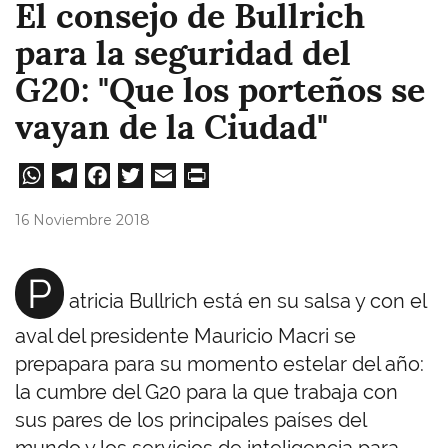
El consejo de Bullrich
para la seguridad del
G20: "Que los porteños se
vayan de la Ciudad"
W
Te
Fa
T
E
Pri
ha
le
ce
wi
m
nt
16 Noviembre 2018
ts
gr
bo
tt
ail
A
a
ok
er
P
atricia Bullrich está en su salsa y con el
pp
m
aval del presidente Mauricio Macri se
prepapara para su momento estelar del año:
la cumbre del G20 para la que trabaja con
sus pares de los principales países del