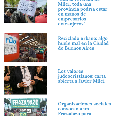
Milei, toda una
provincia podría estar
en manos de
empresarios
extranjeros"
Imagen
Reciclado urbano: algo
huele mal en la Ciudad
de Buenos Aires
Imagen
Los valores
judeocristianos: carta
abierta a Javier Milei
Imagen
Organizaciones sociales
convocan a un
Frazadazo para