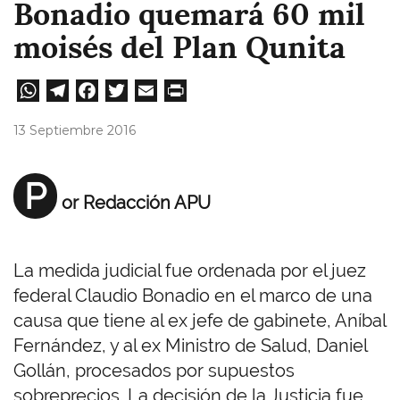
Bonadio quemará 60 mil
moisés del Plan Qunita
W
Te
Fa
T
E
Pri
ha
le
ce
wi
m
nt
13 Septiembre 2016
ts
gr
bo
tt
ail
A
a
ok
er
P
or Redacción APU
pp
m
La medida judicial fue ordenada por el juez
federal Claudio Bonadio en el marco de una
causa que tiene al ex jefe de gabinete, Aníbal
Fernández, y al ex Ministro de Salud, Daniel
Gollán, procesados por supuestos
sobreprecios. La decisión de la Justicia fue