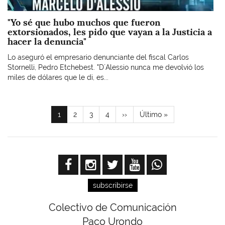
"Yo sé que hubo muchos que fueron
extorsionados, les pido que vayan a la Justicia a
hacer la denuncia"
Lo aseguró el empresario denunciante del fiscal Carlos
Stornelli, Pedro Etchebest. "D´Alessio nunca me devolvió los
miles de dólares que le di, es...
Paginación
Página
1
Page
2
Page
3
Page
4
Siguiente
››
Última
Último »
actual
página
página
subscribirse
Colectivo de Comunicación
Paco Urondo