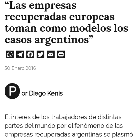
“Las empresas
recuperadas europeas
toman como modelos los
casos argentinos”
W
Te
Fa
T
E
Pri
ha
le
ce
wi
m
nt
30 Enero 2016
ts
gr
bo
tt
ail
A
a
ok
er
P
or Diego Kenis
pp
m
El interés de los trabajadores de distintas
partes del mundo por el fenómeno de las
empresas recuperadas argentinas se plasmó