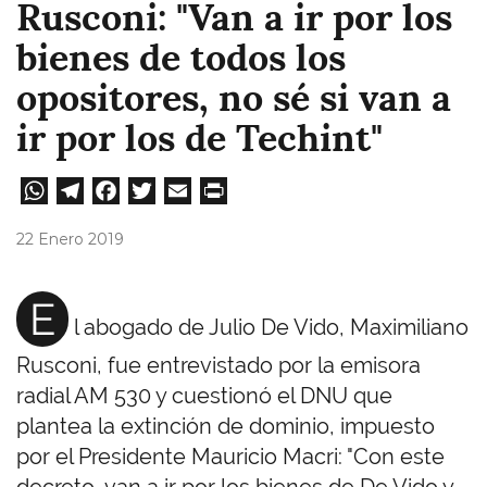
Rusconi: "Van a ir por los
bienes de todos los
opositores, no sé si van a
ir por los de Techint"
W
Te
Fa
T
E
Pri
ha
le
ce
wi
m
nt
22 Enero 2019
ts
gr
bo
tt
ail
A
a
ok
er
E
l abogado de Julio De Vido, Maximiliano
pp
m
Rusconi, fue entrevistado por la emisora
radial AM 530 y cuestionó el DNU que
plantea la extinción de dominio, impuesto
por el Presidente Mauricio Macri: "Con este