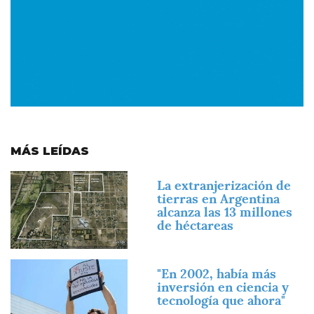
MÁS LEÍDAS
Imagen
La extranjerización de
tierras en Argentina
alcanza las 13 millones
de héctareas
Imagen
"En 2002, había más
inversión en ciencia y
tecnología que ahora"