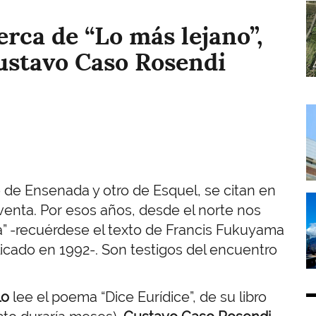
I
rca de “Lo más lejano”,
ustavo Caso Rosendi
I
 de Ensenada y otro de Esquel, se citan en
I
venta. Por esos años, desde el norte nos
ria” -recuérdese el texto de Francis Fukuyama
icado en 1992-. Son testigos del encuentro
lo
lee el poema “Dice Eurídice”, de su libro