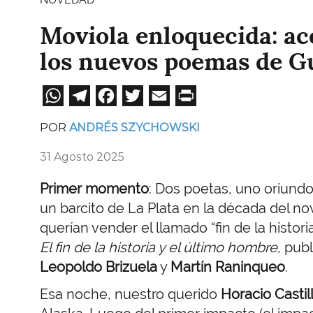
Moviola enloquecida: ace
los nuevos poemas de G
WhatsApp
Telegram
Facebook
Twitter
Email
Print
POR
ANDRÉS SZYCHOWSKI
31 Agosto 2025
Primer momento
: Dos poetas, uno oriundo
un barcito de La Plata en la década del no
querían vender el llamado “fin de la histo
El fin de la historia y el último hombre,
publ
Leopoldo Brizuela
y
Martín Raninqueo
.
Esa noche, nuestro querido
Horacio Castil