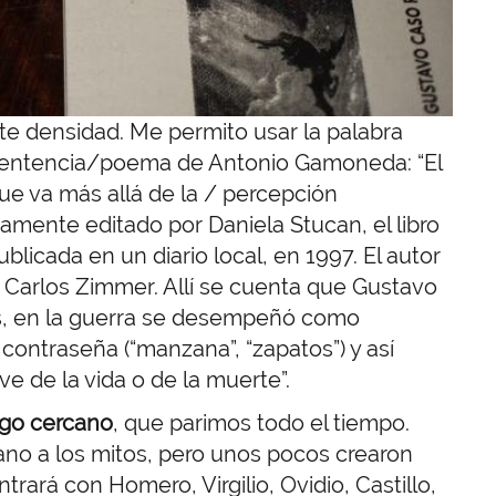
te densidad. Me permito usar la palabra
 sentencia/poema de Antonio Gamoneda: “El
e va más allá de la / percepción
itamente editado por Daniela Stucan, el libro
licada en un diario local, en 1997. El autor
 Carlos Zimmer. Allí se cuenta que Gustavo
s, en la guerra se desempeñó como
contraseña (“manzana”, “zapatos”) y así
ve de la vida o de la muerte”.
lgo cercano
, que parimos todo el tiempo.
no a los mitos, pero unos pocos crearon
trará con Homero, Virgilio, Ovidio, Castillo,