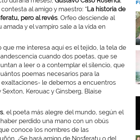
cto duraría meses),
Gustavo Caso Rosendi
,
F
e contesta al amigo y maestro: “
La historia de
I
feratu, pero al revés
. Orfeo desciende al
 amada y el vampiro sale a la vida en
o que me interesa aquí es el tejido, la tela de
I
ncandescencia cuando dos poetas, que se
juntan a leer o a contemplar el silencio, que
 Cuántos poemas necesarios para la
y exaltaciones- le debemos a encuentros
 Sexton, Kerouac y Ginsberg, Blaise
I
rs
, el poeta más alegre del mundo, según el
e haber perdido una mano con un obús
 que conoce los nombres de las
muñón. ¿Se hará amigo de Nosferatu o del
I