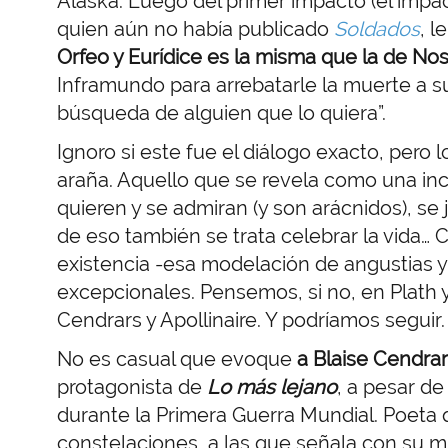
Alaska. Luego del primer impacto (el impa
quien aún no había publicado
Soldados
, l
Orfeo y Eurídice es la misma que la de Nos
Inframundo para arrebatarle la muerte a su
búsqueda de alguien que lo quiera”.
Ignoro si este fue el diálogo exacto, pero l
araña. Aquello que se revela como una i
quieren y se admiran (y son arácnidos), se 
de eso también se trata celebrar la vida…
existencia -esa modelación de angustias 
excepcionales. Pensemos, si no, en Plath y
Cendrars y Apollinaire. Y podríamos seguir.
No es casual que evoque
a Blaise Cendra
protagonista de
Lo más lejano
, a pesar d
durante la Primera Guerra Mundial. Poeta
constelaciones, a las que señala con su 