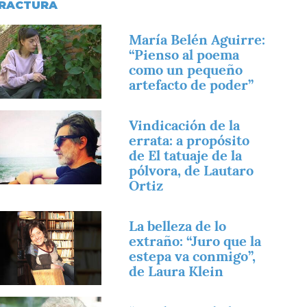
RACTURA
magen
María Belén Aguirre:
“Pienso al poema
como un pequeño
artefacto de poder”
magen
Vindicación de la
errata: a propósito
de El tatuaje de la
pólvora, de Lautaro
Ortiz
magen
La belleza de lo
extraño: “Juro que la
estepa va conmigo”,
de Laura Klein
magen