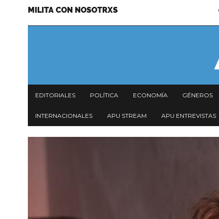
MILITA CON NOSOTRXS
Pasar
Menu
al
secundario
contenido
principal
Navegación
EDITORIALES
POLÍTICA
ECONOMÍA
GÉNEROS
principal
INTERNACIONALES
APU STREAM
APU ENTREVISTAS
Imagen