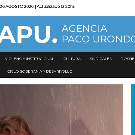
06 AGOSTO 2026
| Actualizado
13:20hs
VIOLENCIA INSTITUCIONAL
CULTURA
SINDICALES
DOSSIE
CICLO SOBERANÍA Y DESARROLLO
I