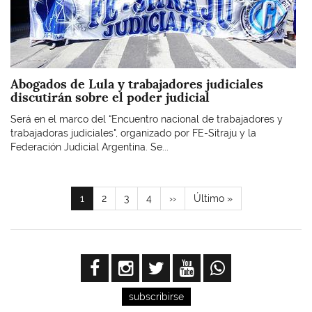
Abogados de Lula y trabajadores judiciales
discutirán sobre el poder judicial
Será en el marco del “Encuentro nacional de trabajadores y
trabajadoras judiciales", organizado por FE-Sitraju y la
Federación Judicial Argentina. Se...
Paginación
Página
1
Page
2
Page
3
Page
4
Siguiente
››
Última
Último »
actual
página
página
subscribirse