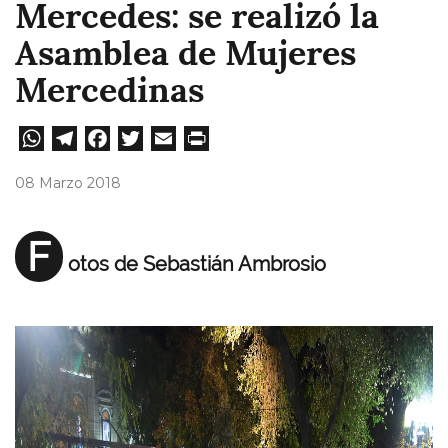
Mercedes: se realizó la
Asamblea de Mujeres
Mercedinas
W
Te
Fa
T
E
Pri
ha
le
ce
wi
m
nt
08 Marzo 2018
ts
gr
bo
tt
ail
A
a
ok
er
F
otos de Sebastián Ambrosio
pp
m